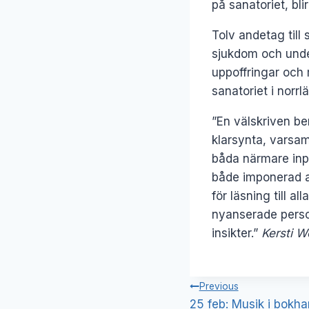
på sanatoriet, bl
Tolv andetag till 
sjukdom och under
uppoffringar och
sanatoriet i norr
”En välskriven be
klarsynta, varsa
båda närmare inpå
både imponerad av
för läsning till a
nyanserade perso
insikter.”
Kersti W
Inläggsnavig
Previous
25 feb: Musik i bokh