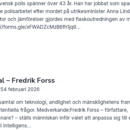
 svensk polis spänner över 43 år. Han har jobbat som sp
polisarbetet efter mordet på utrikesminister Anna Lind
or och jämförelser gjordes med fiaskoutredningen av m
ps://forms.gle/xFWADZcMzB6fh1jq9…
al – Fredrik Forss
25
4 februari 2026
samtal om teknologi, andlighet och mänsklighetens fram
entiella frågor. Medverkande:Fredrik Forss – författare, A
are? – ställs människan inför valet att anpassa sig till
l intelligens…