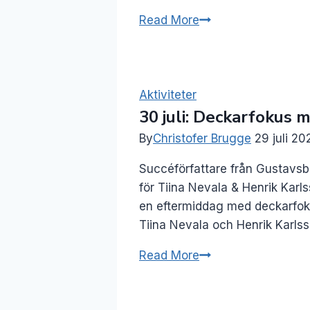
16
Read More
juli:
Författarsamtal
–
Fredrik
Aktiviteter
30 juli: Deckarfokus
Forss
By
Christofer Brugge
29 juli 20
Succéförfattare från Gustavsb
för Tiina Nevala & Henrik Karl
en eftermiddag med deckarfok
Tiina Nevala och Henrik Karl
30
Read More
juli:
Deckarfokus