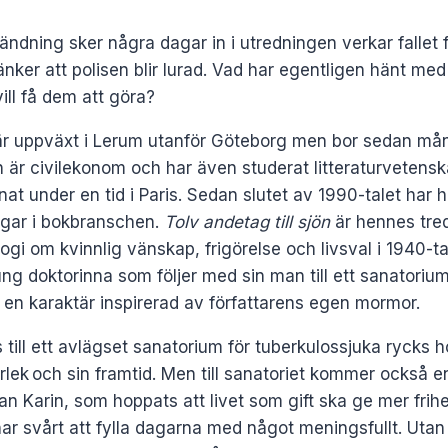
ndning sker några dagar in i utredningen verkar fallet f
ker att polisen blir lurad. Vad har egentligen hänt me
ill få dem att göra?
är uppväxt i Lerum utanför Göteborg men bor sedan mån
 är civilekonom och har även studerat litteraturvetens
at under en tid i Paris. Sedan slutet av 1990-talet har h
ngar i bokbranschen.
Tolv andetag till sjön
är hennes tre
ilogi om kvinnlig vänskap, frigörelse och livsval i 1940-ta
ng doktorinna som följer med sin man till ett sanatoriu
 en karaktär inspirerad av författarens egen mormor.
s till ett avlägset sanatorium för tuberkulossjuka rycks 
 kärlek och sin framtid. Men till sanatoriet kommer också
an Karin, som hoppats att livet som gift ska ge mer frih
har svårt att fylla dagarna med något meningsfullt. Utan 