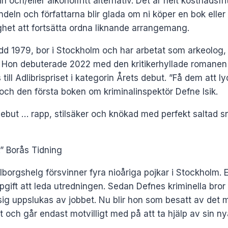
in och/eller alkoholfritt alternativ. Det är helt kostnadsfr
deln och författarna blir glada om ni köper en bok eller
lighet att fortsätta ordna liknande arrangemang.
ödd 1979, bor i Stockholm och har arbetat som arkeolog,
 Hon debuterade 2022 med den kritikerhyllade romanen
ill Adlibrispriset i kategorin Årets debut. ”Få dem att l
ch den första boken om kriminalinspektör Defne Isik.
ebut … rapp, stilsäker och knökad med perfekt saltad sn
” Borås Tidning
lborgshelg försvinner fyra nioåriga pojkar i Stockholm
ppgift att leda utredningen. Sedan Defnes kriminella bror
t sig uppslukas av jobbet. Nu blir hon som besatt av det 
t och går endast motvilligt med på att ta hjälp av sin ny