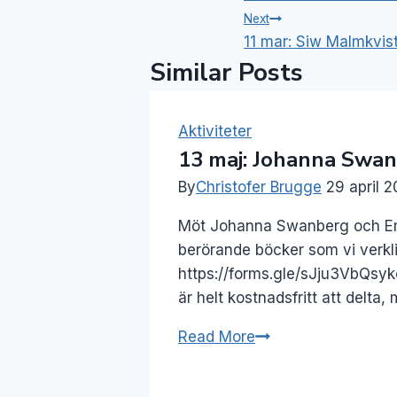
Next
11 mar: Siw Malmkvis
Similar Posts
Aktiviteter
13 maj: Johanna Swa
By
Christofer Brugge
29 april 
Möt Johanna Swanberg och Emm
berörande böcker som vi verklige
https://forms.gle/sJju3VbQsykcg
är helt kostnadsfritt att delta
13
Read More
maj:
Johanna