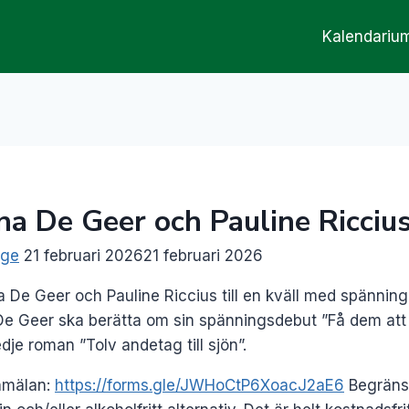
Kalendariu
na De Geer och Pauline Ricciu
gge
21 februari 2026
21 februari 2026
 De Geer och Pauline Riccius till en kväll med spänning
 De Geer ska berätta om sin spänningsdebut ”Få dem att 
dje roman ”Tolv andetag till sjön”.
anmälan:
https://forms.gle/JWHoCtP6XoacJ2aE6
Begränsa