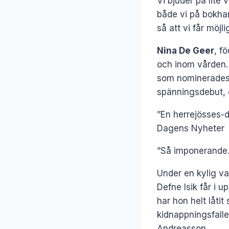
Vi bjuder på lite v
både vi på bokhan
så att vi får möj
Nina De Geer
, f
och inom vården.
som nominerades t
spänningsdebut, o
”En herrejösses-d
Dagens Nyheter
”Så imponerande.
Under en kylig va
Defne Isik får i u
har hon helt låti
kidnappningsfalle
Andreasson.