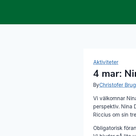
Skip
to
content
Aktiviteter
4 mar: Ni
By
Christofer Bru
Vi välkomnar Nina
perspektiv. Nina
Riccius om sin tre
Obligatorisk för