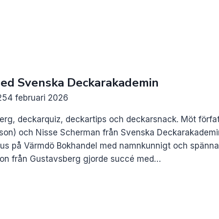
 med Svenska Deckarakademin
25
4 februari 2026
erg, deckarquiz, deckartips och deckarsnack. Möt förf
sson) och Nisse Scherman från Svenska Deckarakademin. 3
us på Värmdö Bokhandel med namnkunnigt och spännande
sson från Gustavsberg gjorde succé med…