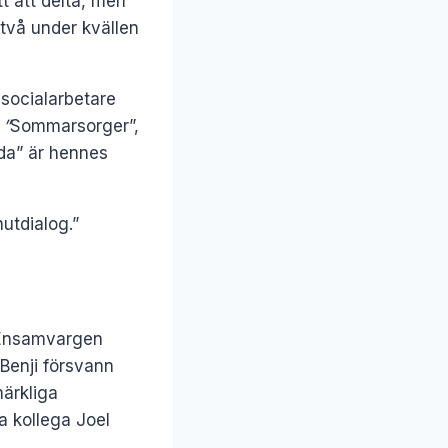
itt att delta, men
 två under kvällen
 socialarbetare
”
Sommarsorger”,
yda” är hennes
utdialog.”
. Ensamvargen
 Benji försvann
märkliga
a kollega Joel