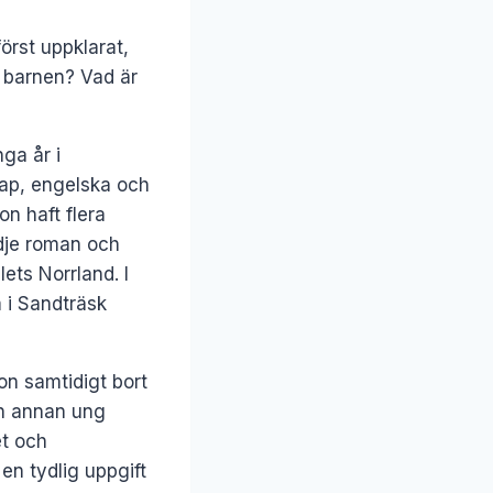
örst uppklarat,
d barnen? Vad är
ga år i
kap, engelska och
on haft flera
dje roman och
lets Norrland. I
m i Sandträsk
hon samtidigt bort
 en annan ung
et och
en tydlig uppgift