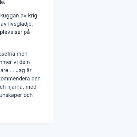
de.
 skuggan av krig,
av livsglädje,
plevelser på
osefria men
ommer vi dem
dare … Jag är
 rekommendera den
 och hjärna, med
kunskaper och