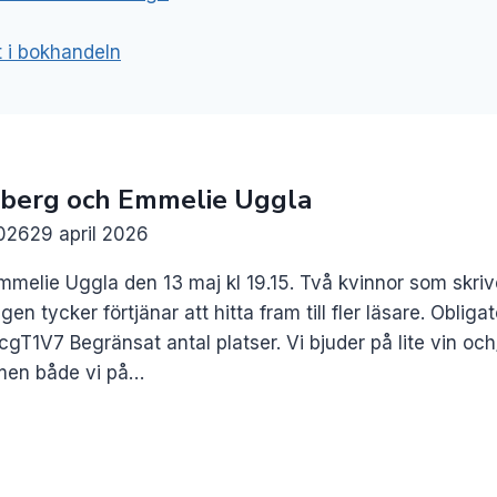
t i bokhandeln
nberg och Emmelie Uggla
2026
29 april 2026
elie Uggla den 13 maj kl 19.15. Två kvinnor som skri
n tycker förtjänar att hitta fram till fler läsare. Obliga
T1V7 Begränsat antal platser. Vi bjuder på lite vin och/el
, men både vi på…