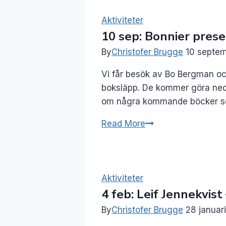
Swanberg
och
Aktiviteter
10 sep: Bonnier pres
Emmelie
Uggla
By
Christofer Brugge
10 septe
Vi får besök av Bo Bergman o
boksläpp. De kommer göra nedsl
om några kommande böcker som 
10
Read More
sep:
Bonnier
presenterar
höstens
Aktiviteter
4 feb: Leif Jennekvist 
nyheter
By
Christofer Brugge
28 januar