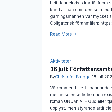
Leif Jennekvists karriär inom
känd är han som den som ledde 
gärningsmannen var mycket st
Obligatorisk föranmälan: htt
4
Read More
feb:
Leif
Jennekvist
–
Aktiviteter
16 juli: Författarsamt
Polisen
inifrån
By
Christofer Brugge
16 juli 20
Välkommen till ett spännande 
mellan science fiction och exist
roman UNUM: AI – Gud eller tjän
upplyst, men styrande artificiel