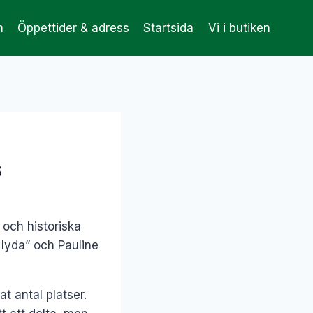
m
Öppettider & adress
Startsida
Vi i butiken
s
 och historiska
lyda” och Pauline
t antal platser.