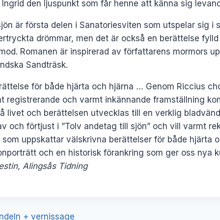
ir Ingrid den ljuspunkt som får henne att känna sig levan
sjön är första delen i Sanatoriesviten som utspelar sig i
tryckta drömmar, men det är också en berättelse fylld 
 mod. Romanen är inspirerad av författarens mormors up
ländska Sandträsk.
rättelse för både hjärta och hjärna
…
Genom Riccius ch
mt registrerande och varmt inkännande framställning k
 livet och berättelsen utvecklas till en verklig bladvän
 och förtjust i ”Tolv andetag till sjön” och vill varmt
lla som uppskattar välskrivna berättelser för både hjärta
nporträtt och en historisk förankring som ger oss nya 
estin, Alingsås Tidning
ering
andeln + vernissage