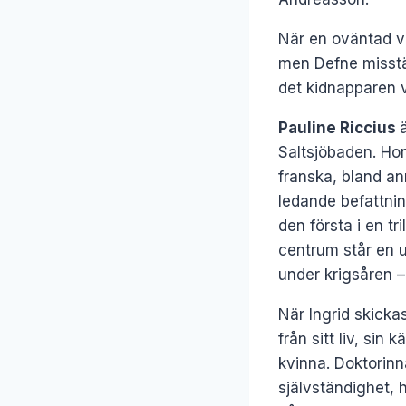
När en oväntad vä
men Defne misstän
det kidnapparen v
Pauline Riccius
Saltsjöbaden. Hon
franska, bland ann
ledande befattni
den första i en tr
centrum står en u
under krigsåren –
När Ingrid skicka
från sitt liv, sin
kvinna. Doktorinn
självständighet, 