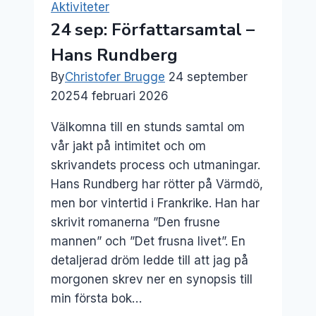
Aktiviteter
livet
24 sep: Författarsamtal –
under
Hans Rundberg
ytan
By
Christofer Brugge
24 september
2025
4 februari 2026
Välkomna till en stunds samtal om
vår jakt på intimitet och om
skrivandets process och utmaningar.
Hans Rundberg har rötter på Värmdö,
men bor vintertid i Frankrike. Han har
skrivit romanerna ”Den frusne
mannen” och ”Det frusna livet”. En
detaljerad dröm ledde till att jag på
morgonen skrev ner en synopsis till
min första bok…