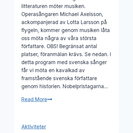
litteraturen möter musiken.
Operasångaren Michael Axelsson,
ackompanjerad av Lotta Larsson på
flygeln, kommer genom musiken låta
oss möta några av våra största
författare. OBS! Begränsat antal
platser, föranmälan krävs. Se nedan. I
detta program med svenska sånger
får vi möta en kavalkad av
framstående svenska författare
genom historien. Nobelpristagarna…
3
Read More
nov:
Opera
i
Aktiviteter
bokhandeln