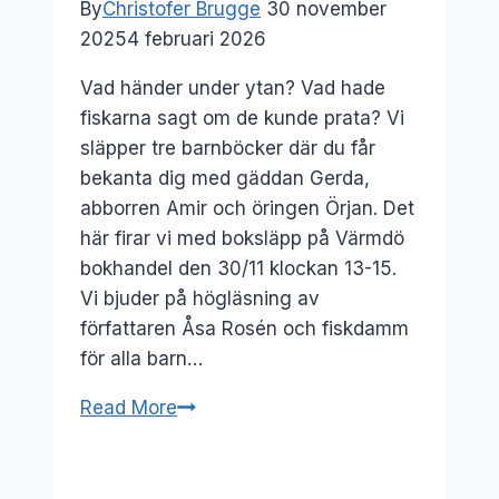
By
Christofer Brugge
30 november
2025
4 februari 2026
Vad händer under ytan? Vad hade
fiskarna sagt om de kunde prata? Vi
släpper tre barnböcker där du får
bekanta dig med gäddan Gerda,
abborren Amir och öringen Örjan. Det
här firar vi med boksläpp på Värmdö
bokhandel den 30/11 klockan 13-15.
Vi bjuder på högläsning av
författaren Åsa Rosén och fiskdamm
för alla barn…
30
Read More
nov:
Barnboksrelease
om