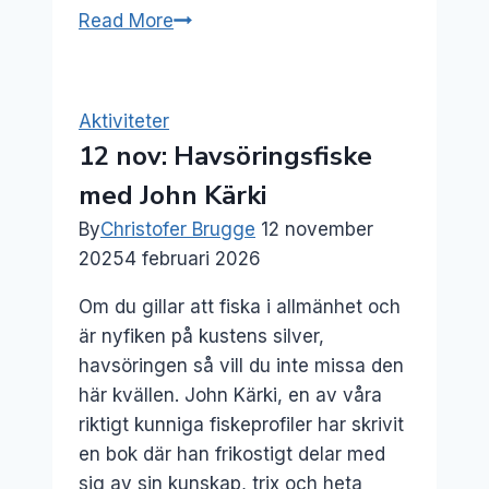
24
Read More
sep:
Författarsamtal
–
Aktiviteter
Hans
12 nov: Havsöringsfiske
Rundberg
med John Kärki
By
Christofer Brugge
12 november
2025
4 februari 2026
Om du gillar att fiska i allmänhet och
är nyfiken på kustens silver,
havsöringen så vill du inte missa den
här kvällen. John Kärki, en av våra
riktigt kunniga fiskeprofiler har skrivit
en bok där han frikostigt delar med
sig av sin kunskap, trix och heta