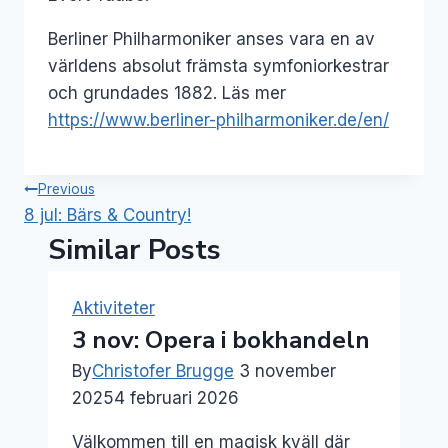
Berliner Philharmoniker anses vara en av
världens absolut främsta symfoniorkestrar
och grundades 1882. Läs mer
https://www.berliner-philharmoniker.de/en/
Inläggsnavigering
Previous
8 jul: Bärs & Country!
Similar Posts
Aktiviteter
3 nov: Opera i bokhandeln
By
Christofer Brugge
3 november
2025
4 februari 2026
Välkommen till en magisk kväll där