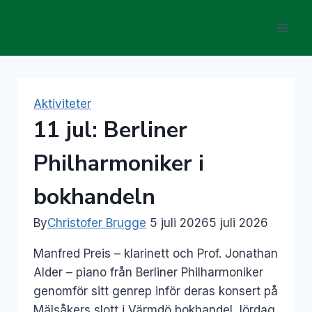
Skip
to
content
Aktiviteter
11 jul: Berliner
Philharmoniker i
bokhandeln
By
Christofer Brugge
5 juli 2026
5 juli 2026
Manfred Preis – klarinett och Prof. Jonathan
Alder – piano från Berliner Philharmoniker
genomför sitt genrep inför deras konsert på
Mälsåkers slott i Värmdö bokhandel, lördag