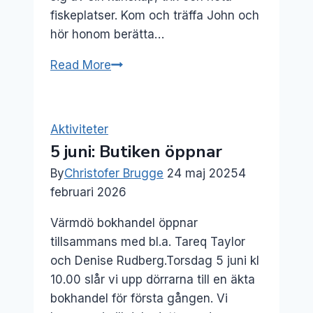
fiskeplatser. Kom och träffa John och
hör honom berätta…
12
Read More
nov:
Havsöringsfiske
med
Aktiviteter
John
5 juni: Butiken öppnar
Kärki
By
Christofer Brugge
24 maj 2025
4
februari 2026
Värmdö bokhandel öppnar
tillsammans med bl.a. Tareq Taylor
och Denise Rudberg.Torsdag 5 juni kl
10.00 slår vi upp dörrarna till en äkta
bokhandel för första gången. Vi