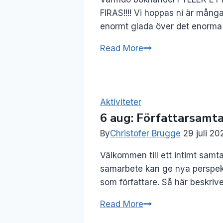
FIRAS!!!! Vi hoppas ni är många
enormt glada över det enorma 
5-
Read More
7
jun:
Vi
fyller
Aktiviteter
6 aug: Författarsamt
ett
år!
By
Christofer Brugge
29 juli 20
Välkommen till ett intimt samta
samarbete kan ge nya perspekti
som författare. Så här beskri
6
Read More
aug: