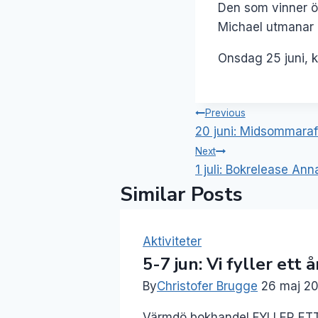
Den som vinner ö
Michael utmanar a
Onsdag 25 juni, k
Inläggsnavig
Previous
20 juni: Midsommaraf
Next
1 juli: Bokrelease Ann
Similar Posts
Aktiviteter
5-7 jun: Vi fyller ett å
By
Christofer Brugge
26 maj 2
Värmdö bokhandel FYLLER ETT Å