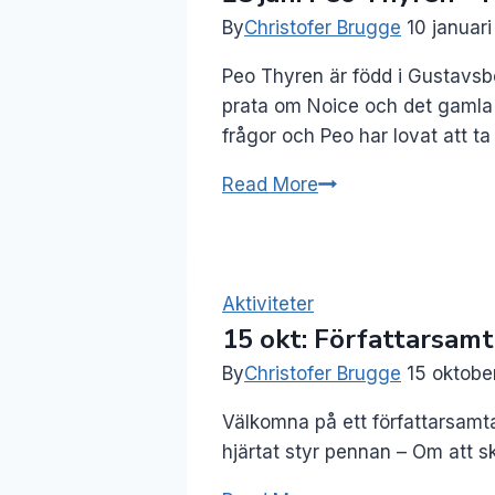
By
Christofer Brugge
10 januar
Peo Thyren är född i Gustavsb
prata om Noice och det gamla 
frågor och Peo har lovat att 
28
Read More
jan:
Peo
Thyren
–
Aktiviteter
15 okt: Författarsamt
Från
Noice
By
Christofer Brugge
15 oktobe
till
Välkomna på ett författarsamta
nu
hjärtat styr pennan – Om att sk