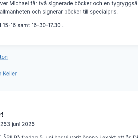
ver Michael får två signerade böcker och en tygryggsä
llmänheten och signerar böcker till specialpris.
l 15-16 samt 16-30-17.30 .
ering
ton
a Keiler
r!
026
3 juni 2026
R!! På fredag 5 juni har vi varit öppna i exakt ett 