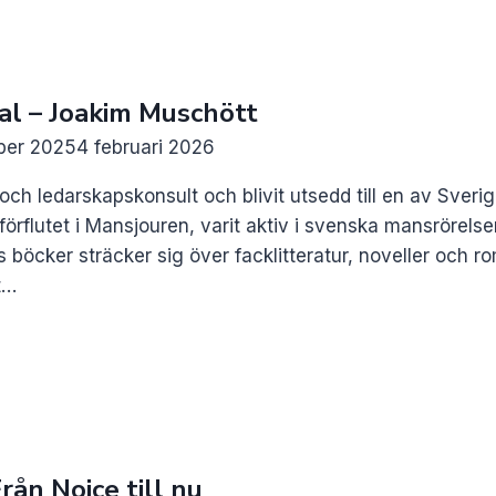
al – Joakim Muschött
ber 2025
4 februari 2026
och ledarskapskonsult och blivit utsedd till en av Sver
t förflutet i Mansjouren, varit aktiv i svenska mansrörels
 böcker sträcker sig över facklitteratur, noveller och rom
t…
rån Noice till nu