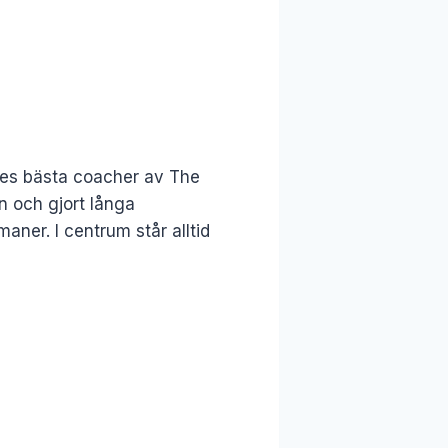
iges bästa coacher av The
en och gjort långa
aner. I centrum står alltid