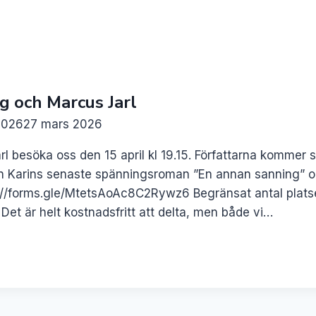
g och Marcus Jarl
2026
27 mars 2026
l besöka oss den 15 april kl 19.15. Författarna komme
från Karins senaste spänningsroman ”En annan sanning” 
://forms.gle/MtetsAoAc8C2Rywz6 Begränsat antal platser.
v. Det är helt kostnadsfritt att delta, men både vi…