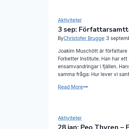
Författarsamtal
–
Marie
Aktiviteter
3 sep: Författarsamtt
Dahlström
&
By
Christofer Brugge
3 septem
Tina
Joakim Muschött är författare 
Rubbestad
Forbetter Institute. Han har et
ensamvandringar i fjällen. Hans
samma fråga: Hur lever vi san
3
Read More
sep:
Författarsamttal
–
Joakim
Aktiviteter
28 jan: Peo Thyren – F
Muschött