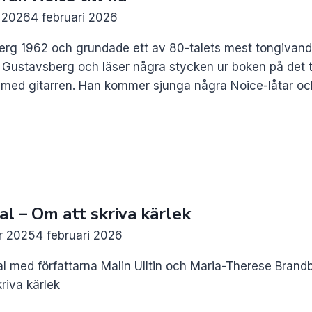
i 2026
4 februari 2026
erg 1962 och grundade ett av 80-talets mest tongivand
Gustavsberg och läser några stycken ur boken på det te
ta med gitarren. Han kommer sjunga några Noice-låtar o
al – Om att skriva kärlek
r 2025
4 februari 2026
l med författarna Malin Ulltin och Maria-Therese Brandb
riva kärlek