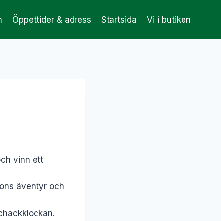
m
Öppettider & adress
Startsida
Vi i butiken
ch vinn ett
ssons äventyr och
schackklockan.