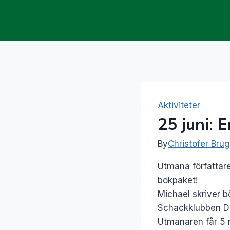
Skip
to
content
Aktiviteter
25 juni: 
By
Christofer Bru
Utmana författar
bokpaket!
Michael skriver b
Schackklubben D
Utmanaren får 5 