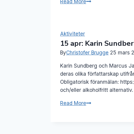
15
Read More
okt:
Författarsamtal
–
Om
Aktiviteter
15 apr: Karin Sundber
att
skriva
By
Christofer Brugge
25 mars 
kärlek
Karin Sundberg och Marcus Jar
deras olika författarskap uti
Obligatorisk föranmälan: https
och/eller alkoholfritt alternati
15
Read More
apr:
Karin
Sundberg