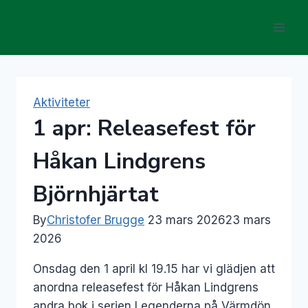
Skip
to
content
Aktiviteter
1 apr: Releasefest för
Håkan Lindgrens
Björnhjärtat
By
Christofer Brugge
23 mars 2026
23 mars
2026
Onsdag den 1 april kl 19.15 har vi glädjen att
anordna releasefest för Håkan Lindgrens
andra bok i serien Legenderna på Värmdön