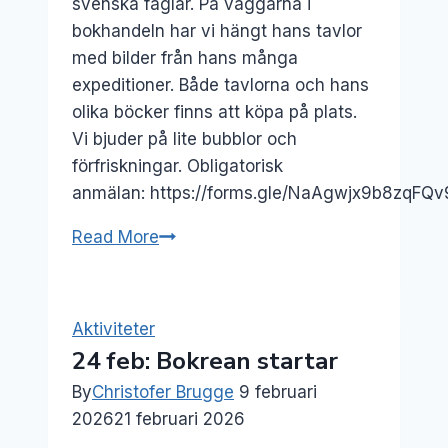
svenska fåglar. På väggarna i
bokhandeln har vi hängt hans tavlor
med bilder från hans många
expeditioner. Både tavlorna och hans
olika böcker finns att köpa på plats.
Vi bjuder på lite bubblor och
förfriskningar. Obligatorisk
anmälan: https://forms.gle/NaAgwjx9b8zqFQ
20
Read More
aug:
Naturfotograf
Anders
Aktiviteter
Andersson,
24 feb: Bokrean startar
vernissage
By
Christofer Brugge
9 februari
och
2026
21 februari 2026
naturföredrag