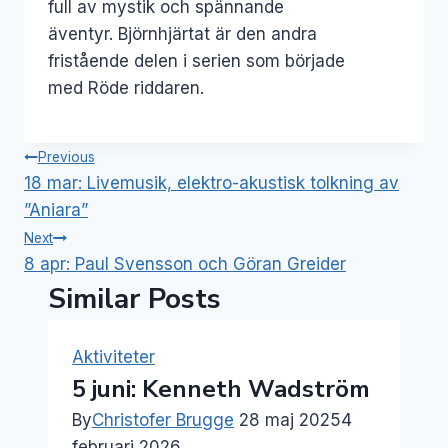
full av mystik och spännande
äventyr. Björnhjärtat är den andra
fristående delen i serien som började
med Röde riddaren.
Inläggsnavigering
Previous
18 mar: Livemusik, elektro-akustisk tolkning av
”Aniara”
Next
8 apr: Paul Svensson och Göran Greider
Similar Posts
Aktiviteter
5 juni: Kenneth Wadström
By
Christofer Brugge
28 maj 2025
4
februari 2026