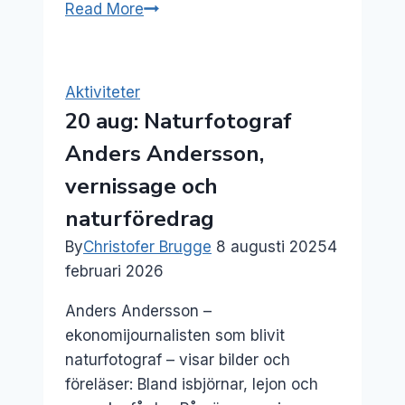
30
Read More
nov:
Barnboksrelease
om
Aktiviteter
livet
20 aug: Naturfotograf
under
Anders Andersson,
ytan
vernissage och
naturföredrag
By
Christofer Brugge
8 augusti 2025
4
februari 2026
Anders Andersson –
ekonomijournalisten som blivit
naturfotograf – visar bilder och
föreläser: Bland isbjörnar, lejon och