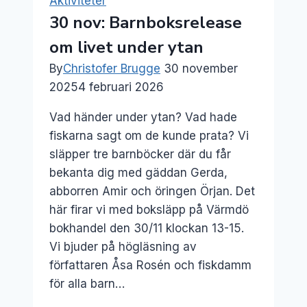
Aktiviteter
30 nov: Barnboksrelease
om livet under ytan
By
Christofer Brugge
30 november
2025
4 februari 2026
Vad händer under ytan? Vad hade
fiskarna sagt om de kunde prata? Vi
släpper tre barnböcker där du får
bekanta dig med gäddan Gerda,
abborren Amir och öringen Örjan. Det
här firar vi med boksläpp på Värmdö
bokhandel den 30/11 klockan 13-15.
Vi bjuder på högläsning av
författaren Åsa Rosén och fiskdamm
för alla barn…