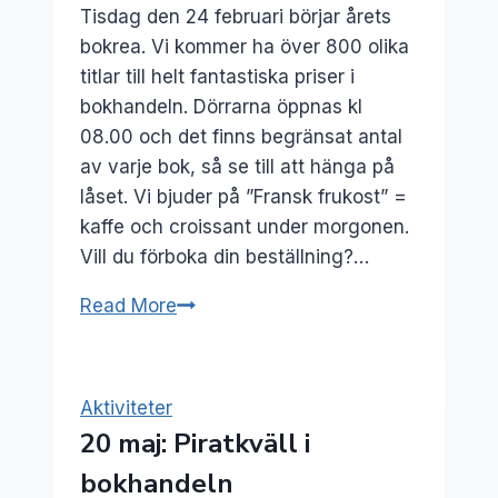
Tisdag den 24 februari börjar årets
bokrea. Vi kommer ha över 800 olika
titlar till helt fantastiska priser i
bokhandeln. Dörrarna öppnas kl
08.00 och det finns begränsat antal
av varje bok, så se till att hänga på
låset. Vi bjuder på ”Fransk frukost” =
kaffe och croissant under morgonen.
Vill du förboka din beställning?…
24
Read More
feb:
Bokrean
startar
Aktiviteter
20 maj: Piratkväll i
bokhandeln