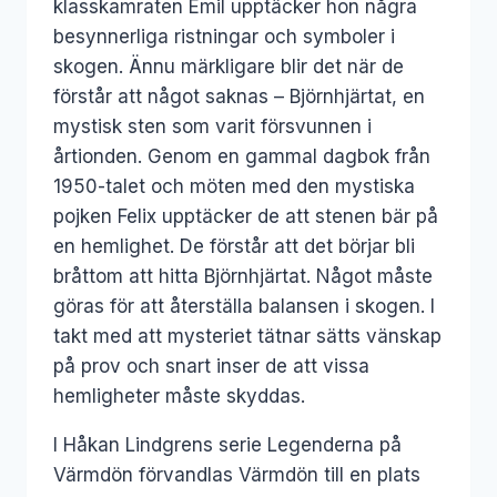
klasskamraten Emil upptäcker hon några
besynnerliga ristningar och symboler i
skogen. Ännu märkligare blir det när de
förstår att något saknas – Björnhjärtat, en
mystisk sten som varit försvunnen i
årtionden. Genom en gammal dagbok från
1950-talet och möten med den mystiska
pojken Felix upptäcker de att stenen bär på
en hemlighet. De förstår att det börjar bli
bråttom att hitta Björnhjärtat. Något måste
göras för att återställa balansen i skogen. I
takt med att mysteriet tätnar sätts vänskap
på prov och snart inser de att vissa
hemligheter måste skyddas.
I Håkan Lindgrens serie Legenderna på
Värmdön förvandlas Värmdön till en plats