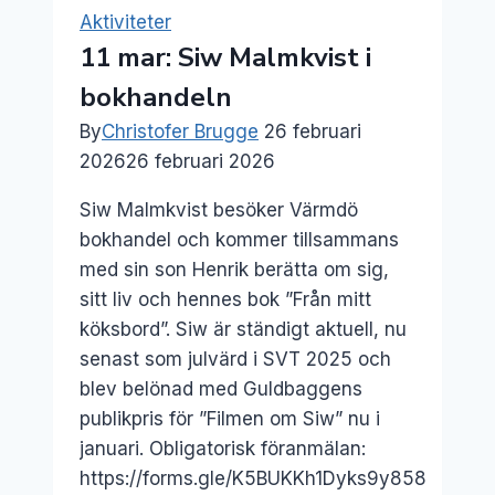
i
Aktiviteter
bokhandeln
11 mar: Siw Malmkvist i
bokhandeln
By
Christofer Brugge
26 februari
2026
26 februari 2026
Siw Malmkvist besöker Värmdö
bokhandel och kommer tillsammans
med sin son Henrik berätta om sig,
sitt liv och hennes bok ”Från mitt
köksbord”. Siw är ständigt aktuell, nu
senast som julvärd i SVT 2025 och
blev belönad med Guldbaggens
publikpris för ”Filmen om Siw” nu i
januari. Obligatorisk föranmälan:
https://forms.gle/K5BUKKh1Dyks9y858