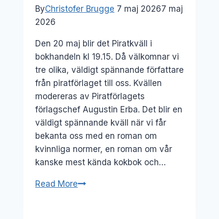
By
Christofer Brugge
7 maj 2026
7 maj
2026
Den 20 maj blir det Piratkväll i
bokhandeln kl 19.15. Då välkomnar vi
tre olika, väldigt spännande författare
från piratförlaget till oss. Kvällen
modereras av Piratförlagets
förlagschef Augustin Erba. Det blir en
väldigt spännande kväll när vi får
bekanta oss med en roman om
kvinnliga normer, en roman om vår
kanske mest kända kokbok och…
20
Read More
maj:
Piratkväll