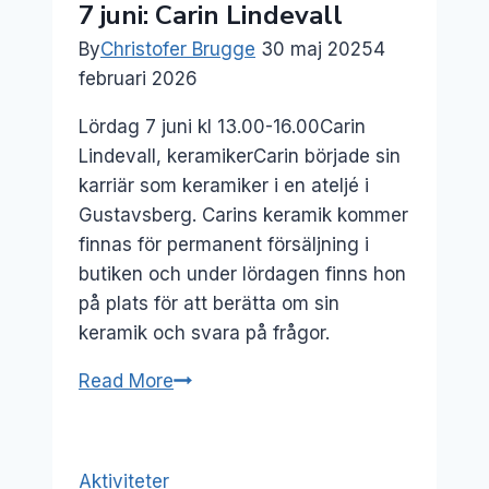
7 juni: Carin Lindevall
att
By
Christofer Brugge
30 maj 2025
4
skriva
februari 2026
kärlek
Lördag 7 juni kl 13.00-16.00Carin
Lindevall, keramikerCarin började sin
karriär som keramiker i en ateljé i
Gustavsberg. Carins keramik kommer
finnas för permanent försäljning i
butiken och under lördagen finns hon
på plats för att berätta om sin
keramik och svara på frågor.
7
Read More
juni:
Carin
Lindevall
Aktiviteter