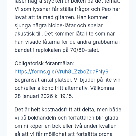
läser några stycken ur boken på det temat.
Vi som lyssnar får ställa frågor och Peo har
lovat att ta med gitarren. Han kommer
sjunga några Noice-låtar och spelar
akustisk till. Det kommer låta lite som när
han visade låtarna för de andra grabbarna i
bandet i replokalen på 70/80-talet.
Obligatorisk föranmälan:
https://forms.gle/Vruh8LZzboZqaFNy9
Begränsat antal platser. Vi bjuder på lite vin
och/eller alkoholfritt alternativ. Välkomna
28 januari 2026 kl 19.15.
Det är helt kostnadsfritt att delta, men både
vi på bokhandeln och författaren blir glada
om ni köper en bok eller två under kvällen
så att vi får möjlighet att fortsätta ordna