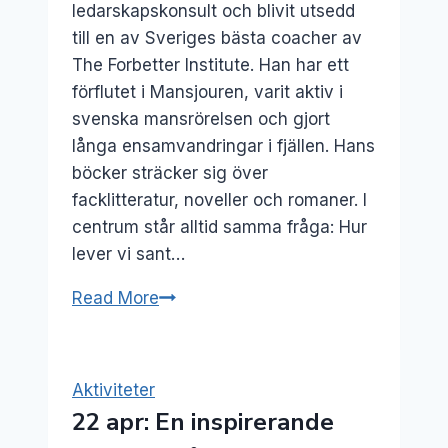
ledarskapskonsult och blivit utsedd
till en av Sveriges bästa coacher av
The Forbetter Institute. Han har ett
förflutet i Mansjouren, varit aktiv i
svenska mansrörelsen och gjort
långa ensamvandringar i fjällen. Hans
böcker sträcker sig över
facklitteratur, noveller och romaner. I
centrum står alltid samma fråga: Hur
lever vi sant…
3
Read More
sep:
Författarsamttal
–
Aktiviteter
Joakim
22 apr: En inspirerande
Muschött