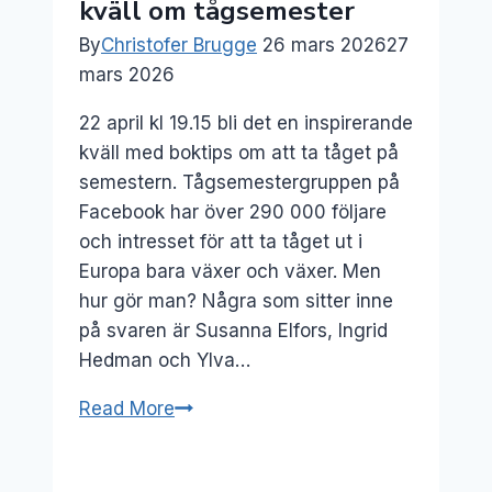
kväll om tågsemester
By
Christofer Brugge
26 mars 2026
27
mars 2026
22 april kl 19.15 bli det en inspirerande
kväll med boktips om att ta tåget på
semestern. Tågsemestergruppen på
Facebook har över 290 000 följare
och intresset för att ta tåget ut i
Europa bara växer och växer. Men
hur gör man? Några som sitter inne
på svaren är Susanna Elfors, Ingrid
Hedman och Ylva…
22
Read More
apr:
En