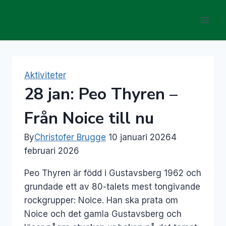
Skip
to
content
Aktiviteter
28 jan: Peo Thyren –
Från Noice till nu
By
Christofer Brugge
10 januari 2026
4
februari 2026
Peo Thyren är född i Gustavsberg 1962 och
grundade ett av 80-talets mest tongivande
rockgrupper: Noice. Han ska prata om
Noice och det gamla Gustavsberg och