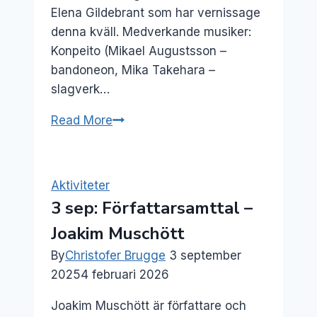
Elena Gildebrant som har vernissage
denna kväll. Medverkande musiker:
Konpeito (Mikael Augustsson –
bandoneon, Mika Takehara –
slagverk…
25
Read More
feb:
Musik
i
Aktiviteter
bokhandeln
3 sep: Författarsamttal –
+
Joakim Muschött
vernissage
By
Christofer Brugge
3 september
2025
4 februari 2026
Joakim Muschött är författare och