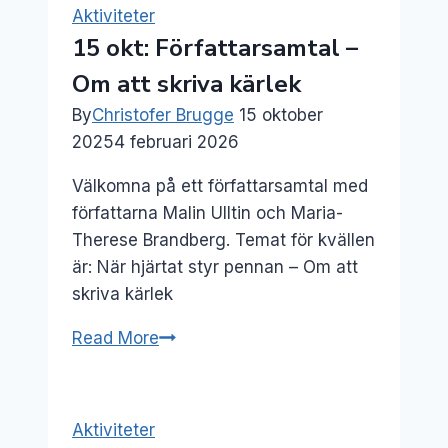
inspirerande
Aktiviteter
kväll
15 okt: Författarsamtal –
om
Om att skriva kärlek
tågsemester
By
Christofer Brugge
15 oktober
2025
4 februari 2026
Välkomna på ett författarsamtal med
författarna Malin Ulltin och Maria-
Therese Brandberg. Temat för kvällen
är: När hjärtat styr pennan – Om att
skriva kärlek
15
Read More
okt:
Författarsamtal
–
Aktiviteter
Om