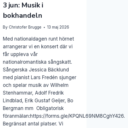
3 jun: Musik i
bokhandeln
By
Christofer Brugge
13 maj 2026
Med nationaldagen runt hörnet
arrangerar vi en konsert där vi
får uppleva vår
nationalromantiska sångskatt.
Sångerska Jessica Bäcklund
med pianist Lars Fredén sjunger
och spelar musik av Wilhelm
Stenhammar, Adolf Fredrik
Lindblad, Erik Gustaf Geijer, Bo
Bergman mm Obligatorisk
föranmälan:https://forms.gle/KPQNL69NM8CghY426.
Begränsat antal platser. Vi