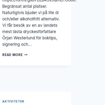
Begränsat antal platser.
Naturligtvis bjuder vi på lite öl
och/eller alkoholfritt alternativ.
Vi får besök av en av landets
mest lästa dryckesförfattare
Örjan Westerlund för boktips,
signering och…
8
READ MORE
JUL:
BÄRS
&
COUNTRY!
AKTIVITETER