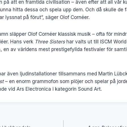
 på att en framtida civilisation – även efter att all vår 
 kunna hitta dessa och spela upp dem. Och då skulle de
r lyssnat på förut”, säger Olof Cornéer.
amn släpper Olof Cornéer klassisk musik – ofta för mind
idéer. Hans verk
Three Sisters
har valts ut till ISCM Wor
 en av världens mest prestigefyllda festivaler för samti
ar även ljudinstallationer tillsammans med Martin Lübck
st
– en enorm grammofon som plöjer och spelar på jorde
 vid Ars Electronica i kategorin Sound Art.
ering