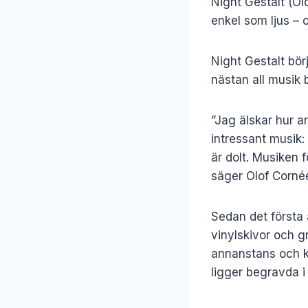
Night Gestalt (Ol
enkel som ljus – 
Night Gestalt bör
nästan all musik 
”Jag älskar hur a
intressant musik:
är dolt. Musiken f
säger Olof Cornée
Sedan det första 
vinylskivor och g
annanstans och ko
ligger begravda i