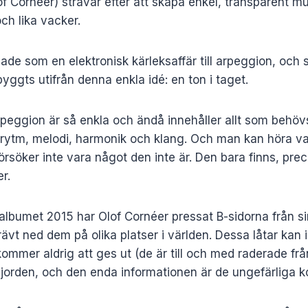
of Cornéer) strävar efter att skapa enkel, transparent mu
och lika vacker.
jade som en elektronisk kärleksaffär till arpeggion, och 
byggts utifrån denna enkla idé: en ton i taget.
rpeggion är så enkla och ändå innehåller allt som behöv
 rytm, melodi, harmonik och klang. Och man kan höra var
örsöker inte vara något den inte är. Den bara finns, preci
r.
albumet 2015 har Olof Cornéer pressat B-sidorna från s
rävt ned dem på olika platser i världen. Dessa låtar kan
mmer aldrig att ges ut (de är till och med raderade frå
 jorden, och den enda informationen är de ungefärliga 