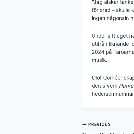
”Jag älskar tanken
förlorad – skulle
ingen någonsin ha
Under sitt eget n
utifrån liknande 
2024 på Färöarna,
musik.
Olof Cornéer skap
deras verk
Harve
hedersomnämnande
Inläggsnavig
PREVIOUS