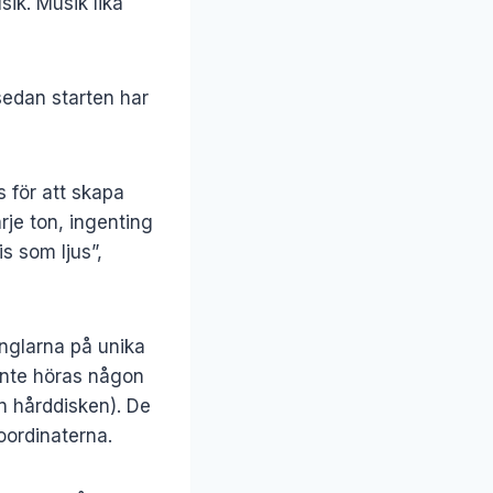
sik. Musik lika
sedan starten har
s för att skapa
je ton, ingenting
s som ljus”,
inglarna på unika
 inte höras någon
n hårddisken). De
koordinaterna.