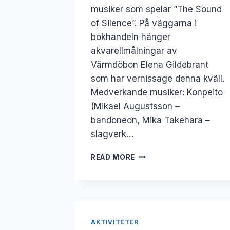
musiker som spelar ”The Sound
of Silence”. På väggarna i
bokhandeln hänger
akvarellmålningar av
Värmdöbon Elena Gildebrant
som har vernissage denna kväll.
Medverkande musiker: Konpeito
(Mikael Augustsson –
bandoneon, Mika Takehara –
slagverk…
25
READ MORE
FEB:
MUSIK
I
BOKHANDELN
+
VERNISSAGE
AKTIVITETER