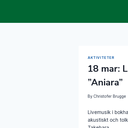
Skip
to
content
AKTIVITETER
18 mar: L
”Aniara”
By
Christofer Brugge
Livemusik i bokha
akustiskt och tol
Takehara.