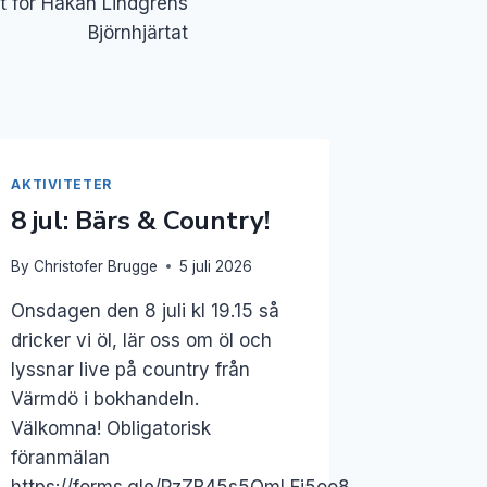
st för Håkan Lindgrens
Björnhjärtat
AKTIVITETER
8 jul: Bärs & Country!
By
Christofer Brugge
5 juli 2026
Onsdagen den 8 juli kl 19.15 så
dricker vi öl, lär oss om öl och
lyssnar live på country från
Värmdö i bokhandeln.
Välkomna! Obligatorisk
föranmälan
https://forms.gle/PzZB45s5QmLFi5oo8.