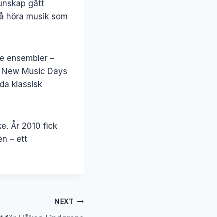
kunskap gått
 få höra musik som
re ensembler –
ld New Music Days
da klassisk
e. År 2010 fick
n – ett
NEXT