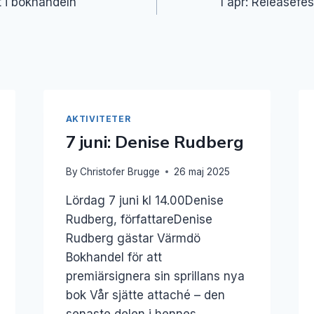
t i bokhandeln
1 apr: Releasefe
AKTIVITETER
7 juni: Denise Rudberg
By
Christofer Brugge
26 maj 2025
Lördag 7 juni kl 14.00Denise
Rudberg, författareDenise
Rudberg gästar Värmdö
Bokhandel för att
premiärsignera sin sprillans nya
bok Vår sjätte attaché – den
senaste delen i hennes