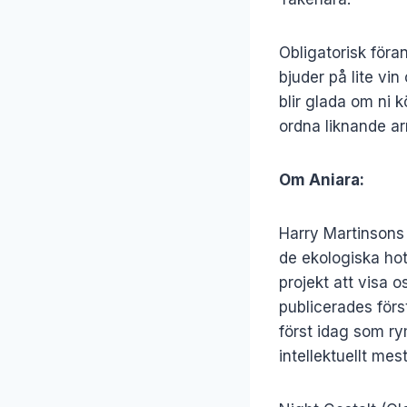
Obligatorisk för
bjuder på lite vin 
blir glada om ni k
ordna liknande 
Om Aniara:
Harry Martinsons
de ekologiska hot
projekt att visa o
publicerades för
först idag som ry
intellektuellt me