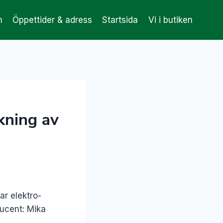
m
Öppettider & adress
Startsida
Vi i butiken
kning av
ar elektro-
ducent: Mika