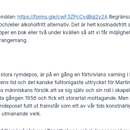
anmälan:
https://forms.gle/cwF3ZPcCvdBqj2y2A
Begränsat
och/eller alkoholfritt alternativ. Det är helt kostnadsfritt 
öper en bok eller två under kvällen så att vi får möjlighet
arrangemang.
 stora rymdepos, är på en gång en förtvivlans varning 
ens tid och det kanske fulltonigaste uttrycket för Marti
ss människans försök att se sig själv och sin roll i skape
sta gången 1956 och fick ett storartat mottagande. Men
mdeposet fullt ut framstår som ett av vår tids konstnärl
st utmanande verk.