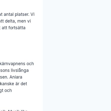
 antal platser. Vi
att delta, men vi
 att fortsätta
i kärnvapnens och
nsons livslånga
lsen. Aniara
 kanske är det
igt och